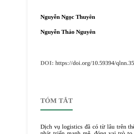
Nguyễn Ngọc Thuyên
Nguyễn Thảo Nguyên
DOI:
https://doi.org/10.59394/qlnn.3
TÓM TẮT
Dịch vụ logistics đã có từ lâu trên t
phát triển mạnh mẽ, đóng vai trò to