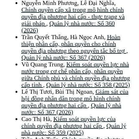
Nguyễn Minh Phương, Lê Đại Nghĩa,
Chính quyền cấp xã trong mô hình chính
quyền địa phương hai cấp - thực trạng và
giải pháp
,
Quản lý nhà nước: Số 360
(2026)
Trần Quyết Thắng, Hà Ngọc Anh,
Hoàn
thiện phân cấp, phân quyền cho chính
quyền địa phương theo nguyên tắc bổ trợ
,
Quản lý nhà nước: Số 367 (2026)
Vũ Quang Trung,
Kiểm soát quyền lực nhà
nước trong cơ chế phân cấp, phân quyền
giữa Chính phủ và chính quyền địa phương
cấp tỉnh
,
Quản lý nhà nước: Số 358 (2025)
Lê Thị Tươi, Bùi Thị Ngoan,
Giám sát của
hội đồng nhân dân trong mô hình chính
quyền địa phương hai cấp
,
Quản lý nhà
nước: Số 367 (2026)
Cao Thị Hà,
Kiểm soát quyền lực của
chính quyền địa phương hai cấp
,
Quản lý
nhà nước: Số 359 (2025)