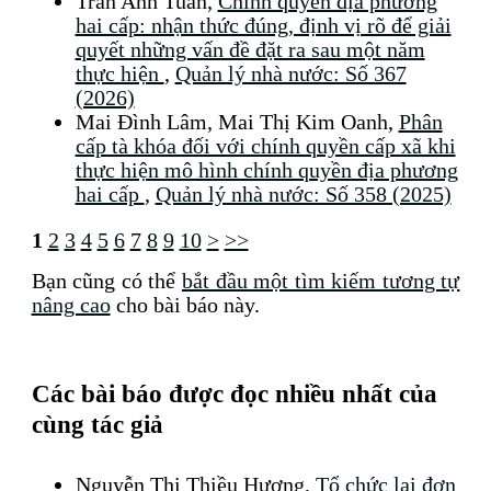
Trần Anh Tuấn,
Chính quyền địa phương
hai cấp: nhận thức đúng, định vị rõ để giải
quyết những vấn đề đặt ra sau một năm
thực hiện
,
Quản lý nhà nước: Số 367
(2026)
Mai Đình Lâm, Mai Thị Kim Oanh,
Phân
cấp tà khóa đối với chính quyền cấp xã khi
thực hiện mô hình chính quyền địa phương
hai cấp
,
Quản lý nhà nước: Số 358 (2025)
1
2
3
4
5
6
7
8
9
10
>
>>
Bạn cũng có thể
bắt đầu một tìm kiếm tương tự
nâng cao
cho bài báo này.
Các bài báo được đọc nhiều nhất của
cùng tác giả
Nguyễn Thị Thiều Hương,
Tổ chức lại đơn