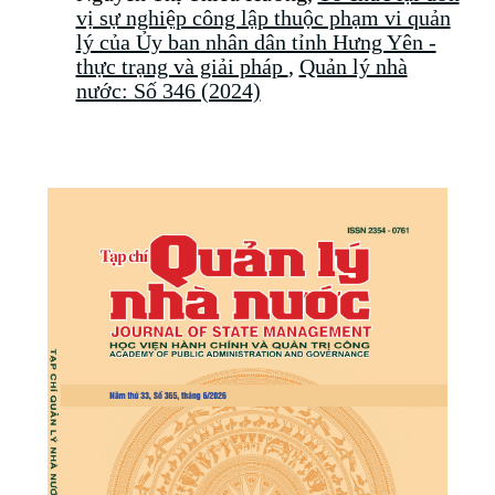
vị sự nghiệp công lập thuộc phạm vi quản
lý của Ủy ban nhân dân tỉnh Hưng Yên -
thực trạng và giải pháp
,
Quản lý nhà
nước: Số 346 (2024)