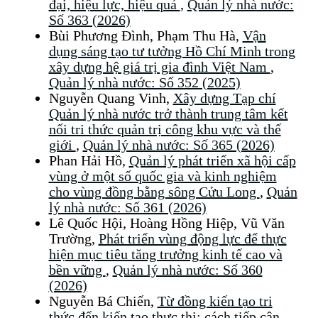
đại, hiệu lực, hiệu quả
,
Quản lý nhà nước:
Số 363 (2026)
Bùi Phương Đình, Phạm Thu Hà,
Vận
dụng sáng tạo tư tưởng Hồ Chí Minh trong
xây dựng hệ giá trị gia đình Việt Nam
,
Quản lý nhà nước: Số 352 (2025)
Nguyễn Quang Vinh,
Xây dựng Tạp chí
Quản lý nhà nước trở thành trung tâm kết
nối tri thức quản trị công khu vực và thế
giới
,
Quản lý nhà nước: Số 365 (2026)
Phan Hải Hồ,
Quản lý phát triển xã hội cấp
vùng ở một số quốc gia và kinh nghiệm
cho vùng đồng bằng sông Cửu Long
,
Quản
lý nhà nước: Số 361 (2026)
Lê Quốc Hội, Hoàng Hồng Hiệp, Vũ Văn
Trường,
Phát triển vùng động lực để thực
hiện mục tiêu tăng trưởng kinh tế cao và
bền vững
,
Quản lý nhà nước: Số 360
(2026)
Nguyễn Bá Chiến,
Từ đồng kiến tạo tri
thức đến kiến tạo thực thi: cách tiếp cận