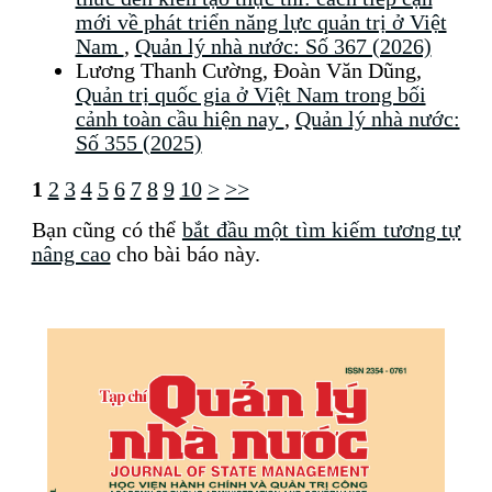
mới về phát triển năng lực quản trị ở Việt
Nam
,
Quản lý nhà nước: Số 367 (2026)
Lương Thanh Cường, Đoàn Văn Dũng,
Quản trị quốc gia ở Việt Nam trong bối
cảnh toàn cầu hiện nay
,
Quản lý nhà nước:
Số 355 (2025)
1
2
3
4
5
6
7
8
9
10
>
>>
Bạn cũng có thể
bắt đầu một tìm kiếm tương tự
nâng cao
cho bài báo này.