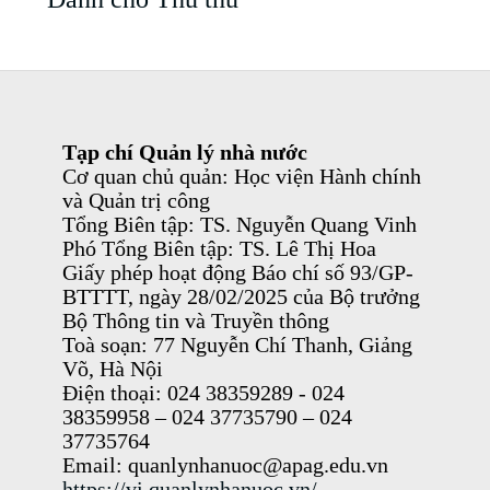
Tạp chí Quản lý nhà nước
Cơ quan chủ quản: Học viện Hành chính
và Quản trị công
Tổng Biên tập: TS. Nguyễn Quang Vinh
Phó Tổng Biên tập: TS. Lê Thị Hoa
Giấy phép hoạt động Báo chí số 93/GP-
BTTTT, ngày 28/02/2025 của Bộ trưởng
Bộ Thông tin và Truyền thông
Toà soạn: 77 Nguyễn Chí Thanh, Giảng
Võ, Hà Nội
Điện thoại: 024 38359289 - 024
38359958 – 024 37735790 – 024
37735764
Email: quanlynhanuoc@apag.edu.vn
https://vi.quanlynhanuoc.vn/