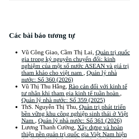
Các bài báo tương tự
Vũ Công Giao, Cầm Thị Lai,
Quản trị quốc
gia trong kỷ nguyên chuyển đổi: kinh
nghiệm của một số nước ASEAN và giá trị
tham khảo cho việt nam
,
Quản lý nhà
nước: Số 360 (2026)
Vũ Thị Thu Hằng,
Rào cản đối với kinh tế
tư nhân khi tham gia kinh tế tuần hoàn
,
Quản lý nhà nước: Số 359 (2025)
ThS. Nguyễn Thị Thu,
Quản trị phát triển
bền vững khu công nghiệp sinh thái ở Việt
Nam
,
Quản lý nhà nước: Số 361 (2026)
Lương Thanh Cường,
Xây dựng và hoàn
thiện nền quản trị quốc gia Việt Nam hiện