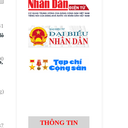
41
đô
00
p,
g)
THÔNG TIN
37