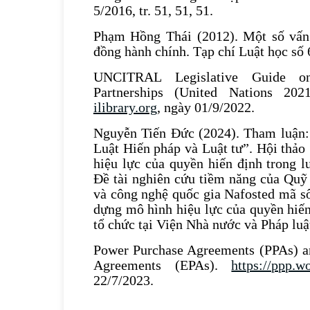
5/2016, tr. 51, 51, 51.
Phạm Hồng Thái (2012). Một số vấn
đồng hành chính. Tạp chí Luật học số 6
UNCITRAL Legislative Guide on
Partnerships (United Nations 20
ilibrary.org
, ngày 01/9/2022.
Nguyễn Tiến Đức (2024). Tham luận:
Luật Hiến pháp và Luật tư”. Hội thả
hiệu lực của quyền hiến định trong l
Đề tài nghiên cứu tiềm năng của Quỹ 
và công nghệ quốc gia Nafosted mã 
dựng mô hình hiệu lực của quyền hiến
tổ chức tại Viện Nhà nước và Pháp luậ
Power Purchase Agreements (PPAs) a
Agreements (EPAs).
https://ppp.w
22/7/2023.