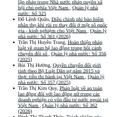
lập pháp trong Nhà nước pháp quyền xã
hội chủ nghĩa Việt Nam
,
Quản lý nhà
nước: Số 325
Đỗ Lệnh Quân,
Điều chỉnh phí bảo hiểm
nhân thọ khi rủi ro thay đổi ở một số quốc
gia - kinh nghiệm cho Việt Nam
,
Quản lý
nhà nước: Số 361 (2026)
Trần Thị Huyền Trang,
Hoàn thiện pháp
luật về quan hệ lao động trong bối cảnh
chuyển đổi số
,
Quản lý nhà nước: Số 356
(2025)
Bùi Thị Hường,
Quyền chuyển đổi giới
tính theo Bộ Luật Dân sự năm 2015 và
thực tiễn thi hành tại Việt Nam
,
Quản lý
nhà nước: Số 357 (2025)
Trần Thị Kim Quy,
Pháp luật về an toàn
lao động đối với lao động nữ trong các
doanh nghiệp có vốn đầu tư nước ngoài tại
Việt Nam
,
Quản lý nhà nước: Số 362
(2026)
Đinh Thị Thanh Thủy,
Trách nhiệm của