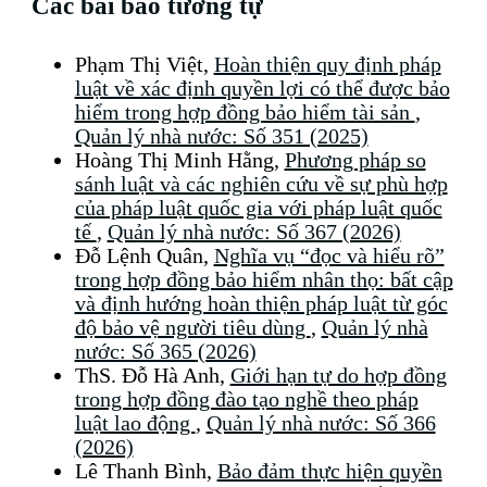
Các bài báo tương tự
Phạm Thị Việt,
Hoàn thiện quy định pháp
luật về xác định quyền lợi có thể được bảo
hiểm trong hợp đồng bảo hiểm tài sản
,
Quản lý nhà nước: Số 351 (2025)
Hoàng Thị Minh Hằng,
Phương pháp so
sánh luật và các nghiên cứu về sự phù hợp
của pháp luật quốc gia với pháp luật quốc
tế
,
Quản lý nhà nước: Số 367 (2026)
Đỗ Lệnh Quân,
Nghĩa vụ “đọc và hiểu rõ”
trong hợp đồng bảo hiểm nhân thọ: bất cập
và định hướng hoàn thiện pháp luật từ góc
độ bảo vệ người tiêu dùng
,
Quản lý nhà
nước: Số 365 (2026)
ThS. Đỗ Hà Anh,
Giới hạn tự do hợp đồng
trong hợp đồng đào tạo nghề theo pháp
luật lao động
,
Quản lý nhà nước: Số 366
(2026)
Lê Thanh Bình,
Bảo đảm thực hiện quyền