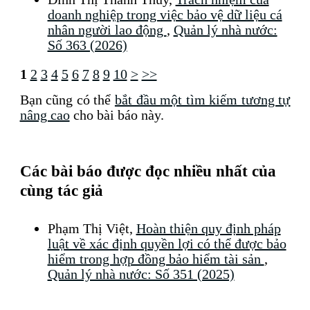
doanh nghiệp trong việc bảo vệ dữ liệu cá
nhân người lao động
,
Quản lý nhà nước:
Số 363 (2026)
1
2
3
4
5
6
7
8
9
10
>
>>
Bạn cũng có thể
bắt đầu một tìm kiếm tương tự
nâng cao
cho bài báo này.
Các bài báo được đọc nhiều nhất của
cùng tác giả
Phạm Thị Việt,
Hoàn thiện quy định pháp
luật về xác định quyền lợi có thể được bảo
hiểm trong hợp đồng bảo hiểm tài sản
,
Quản lý nhà nước: Số 351 (2025)