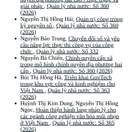
giải pháp
,
Quản lý nhà nước: Số 360
(2026)
Nguyễn Thị Hồng Hải,
Quản trị công trong
kỷ nguyên số
,
Quản lý nhà nước: Số 360
(2026)
Nguyễn Bảo Trung,
Chuyển đổi số và yêu
cầu năng lực thực thi công vụ của công
chức
,
Quản lý nhà nước: Số 332
Nguyễn Bá Chiến,
Chính quyền cấp xã
trong mô hình chính quyền địa phương hai
cấp
,
Quản lý nhà nước: Số 360 (2026)
Bùi Thị Hồng Hà,
Triển khai GovTech
trong khu vực công và kinh nghiệm cho
Việt Nam
,
Quản lý nhà nước: Số 363
(2026)
Huỳnh Thị Kim Dung, Nguyễn Thị Hồng
Ngọc,
Hoàn thiện hành lang pháp lý cho
các ngành công nghiệp văn hóa mũi nhọn
ở Việt Nam
,
Quản lý nhà nước: Số 365
(2026)