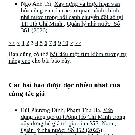
Ngô Anh Trí,
Xây dựng và thực hiện văn
hóa công vụ của các cơ quan hành chính
nhà nước trong bối cảnh chuyển đổi số tại
TP. Hồ Chí Minh
,
Quản lý nhà nước: Số
361 (2026)
<<
<
1
2
3
4
5
6
7
8
9
10
>
>>
Bạn cũng có thể
bắt đầu một tìm kiếm tương tự
nâng cao
cho bài báo này.
Các bài báo được đọc nhiều nhất của
cùng tác giả
Bùi Phương Đình, Phạm Thu Hà,
Vận
dụng sáng tạo tư tưởng Hồ Chí Minh trong
xây dựng hệ giá trị gia đình Việt Nam
,
Quản lý nhà nước: Số 352 (2025)