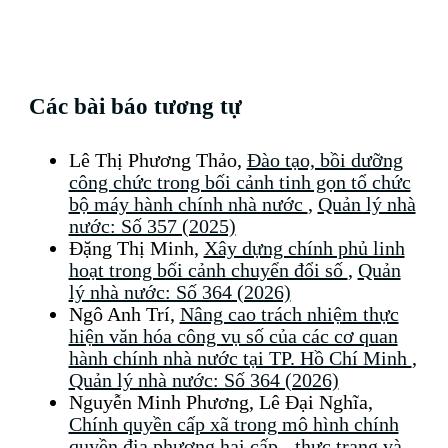
Các bài báo tương tự
Lê Thị Phương Thảo,
Đào tạo, bồi dưỡng
công chức trong bối cảnh tinh gọn tổ chức
bộ máy hành chính nhà nước
,
Quản lý nhà
nước: Số 357 (2025)
Đặng Thị Minh,
Xây dựng chính phủ linh
hoạt trong bối cảnh chuyển đổi số
,
Quản
lý nhà nước: Số 364 (2026)
Ngô Anh Trí,
Nâng cao trách nhiệm thực
hiện văn hóa công vụ số của các cơ quan
hành chính nhà nước tại TP. Hồ Chí Minh
,
Quản lý nhà nước: Số 364 (2026)
Nguyễn Minh Phương, Lê Đại Nghĩa,
Chính quyền cấp xã trong mô hình chính
quyền địa phương hai cấp - thực trạng và