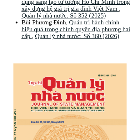
dụng sáng tạo tư tưởng Hồ Chí Minh trong
xây dựng hệ giá trị gia đình Việt Nam
,
Quản lý nhà nước: Số 352 (2025)
Bùi Phương Đình,
Quản trị hành chính
hiệu quả trong chính quyền địa phương hai
cấp
,
Quản lý nhà nước: Số 360 (2026)