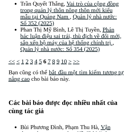
Trần Quyết Thắng,
Vai trò của cộng đồng
trong quản lý thôn nông thôn mới kiểu
mẫu tại Quảng Nam
,
Quản lý nhà nước:
Số 352 (2025)
Phan Thị Mỹ Bình, Lê Thị Tuyền,
Phản
bác luận điệu sai trái, thù địch về đổi mới,
sắp xếp bộ máy của hệ thống chính trị
,
Quản lý nhà nước: Số 354 (2025)
<<
<
1
2
3
4
5
6
7
8
9
10
>
>>
Bạn cũng có thể
bắt đầu một tìm kiếm tương tự
nâng cao
cho bài báo này.
Các bài báo được đọc nhiều nhất của
cùng tác giả
Bùi Phương Đình, Phạm Thu Hà,
Vận