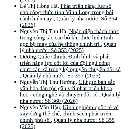
Lê Thị Hồng Hà,
Phát triển năng lực số
cho công chức tỉnh Vĩnh Long trong bối
cảnh hiện nay
,
Quản lý nhà nước: Số 364
(2026)
Nguyễn Thị Thu Hà,
Nhận diện thách thức
trong công tác cán bộ khi thực hiện tinh
gọn bộ máy của hệ thống chính trị
,
Quản
lý nhà nước: Số 353 (2025)
Dương Quốc Chính,
Định hình và phát
triển năng lực cốt lõi của đội ngũ công
chức cấp xã trong kỷ nguyên chuyển đổi số
,
Quản lý nhà nước: Số 357 (2025)
Nguyễn Thị Thu Hường,
Giữ gìn bản sắc
văn hóa dân tộc gắn với phát triển khoa
học - công nghệ và chuyển đổi số
,
Quản lý
nhà nước: Số 360 (2026)
Nguyễn Văn Hậu,
Kinh nghiệm quốc tế về
xây dựng thể chế, chính sách phát triển
chính phủ số
,
Quản lý nhà nước: Số 355
(2025)