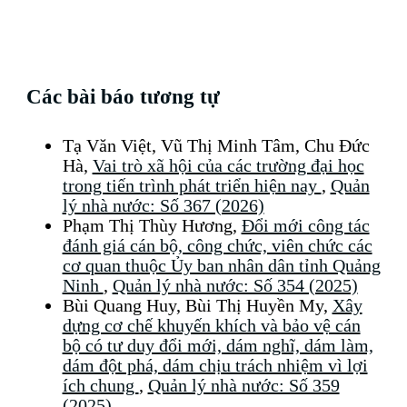
Các bài báo tương tự
Tạ Văn Việt, Vũ Thị Minh Tâm, Chu Đức
Hà,
Vai trò xã hội của các trường đại học
trong tiến trình phát triển hiện nay
,
Quản
lý nhà nước: Số 367 (2026)
Phạm Thị Thùy Hương,
Đổi mới công tác
đánh giá cán bộ, công chức, viên chức các
cơ quan thuộc Ủy ban nhân dân tỉnh Quảng
Ninh
,
Quản lý nhà nước: Số 354 (2025)
Bùi Quang Huy, Bùi Thị Huyền My,
Xây
dựng cơ chế khuyến khích và bảo vệ cán
bộ có tư duy đổi mới, dám nghĩ, dám làm,
dám đột phá, dám chịu trách nhiệm vì lợi
ích chung
,
Quản lý nhà nước: Số 359
(2025)