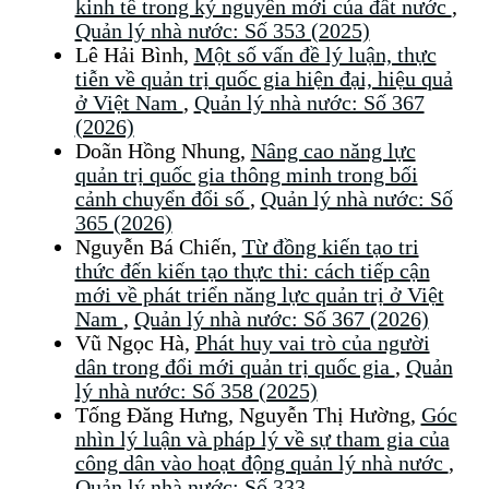
kinh tế trong kỷ nguyên mới của đất nước
,
Quản lý nhà nước: Số 353 (2025)
Lê Hải Bình,
Một số vấn đề lý luận, thực
tiễn về quản trị quốc gia hiện đại, hiệu quả
ở Việt Nam
,
Quản lý nhà nước: Số 367
(2026)
Doãn Hồng Nhung,
Nâng cao năng lực
quản trị quốc gia thông minh trong bối
cảnh chuyển đổi số
,
Quản lý nhà nước: Số
365 (2026)
Nguyễn Bá Chiến,
Từ đồng kiến tạo tri
thức đến kiến tạo thực thi: cách tiếp cận
mới về phát triển năng lực quản trị ở Việt
Nam
,
Quản lý nhà nước: Số 367 (2026)
Vũ Ngọc Hà,
Phát huy vai trò của người
dân trong đổi mới quản trị quốc gia
,
Quản
lý nhà nước: Số 358 (2025)
Tống Đăng Hưng, Nguyễn Thị Hường,
Góc
nhìn lý luận và pháp lý về sự tham gia của
công dân vào hoạt động quản lý nhà nước
,
Quản lý nhà nước: Số 333