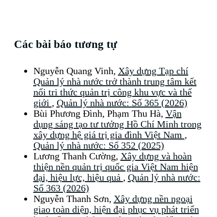
Các bài báo tương tự
Nguyễn Quang Vinh,
Xây dựng Tạp chí
Quản lý nhà nước trở thành trung tâm kết
nối tri thức quản trị công khu vực và thế
giới
,
Quản lý nhà nước: Số 365 (2026)
Bùi Phương Đình, Phạm Thu Hà,
Vận
dụng sáng tạo tư tưởng Hồ Chí Minh trong
xây dựng hệ giá trị gia đình Việt Nam
,
Quản lý nhà nước: Số 352 (2025)
Lương Thanh Cường,
Xây dựng và hoàn
thiện nền quản trị quốc gia Việt Nam hiện
đại, hiệu lực, hiệu quả
,
Quản lý nhà nước:
Số 363 (2026)
Nguyễn Thanh Sơn,
Xây dựng nền ngoại
giao toàn diện, hiện đại phục vụ phát triển