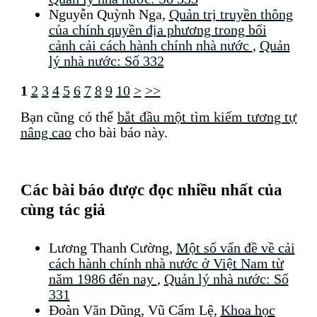
Nguyễn Quỳnh Nga,
Quản trị truyền thông
của chính quyền địa phương trong bối
cảnh cải cách hành chính nhà nước
,
Quản
lý nhà nước: Số 332
1
2
3
4
5
6
7
8
9
10
>
>>
Bạn cũng có thể
bắt đầu một tìm kiếm tương tự
nâng cao
cho bài báo này.
Các bài báo được đọc nhiều nhất của
cùng tác giả
Lương Thanh Cường,
Một số vấn đề về cải
cách hành chính nhà nước ở Việt Nam từ
năm 1986 đến nay
,
Quản lý nhà nước: Số
331
Đoàn Văn Dũng, Vũ Cẩm Lệ,
Khoa học