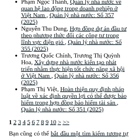
Phạm Ngọc Thành,
Quản lý nhà nước về
quan hệ lao động trong doanh nghiệp ở
Việt Nam
,
Quản lý nhà nước: Số 357
(2025)
Nguyễn Thu Dung,
Hợp đồng dự án đầu tư
theo phương thức đối các công tư trong
lĩnh vực điện gió
,
Quản lý nhà nước: Số
355 (2025)
Trương Quốc Chính, Trương Thị Quỳnh
Hoa,
Xây dựng nhà nước kiến tạo phát
triển nhằm thực hiện tốt chức năng xã hội
ở Việt Nam
,
Quản lý nhà nước: Số 356
(2025)
Phạm Thị Việt,
Hoàn thiện quy định pháp
luật về xác định quyền lợi có thể được bảo
hiểm trong hợp đồng bảo hiểm tài sản
,
Quản lý nhà nước: Số 351 (2025)
1
2
3
4
5
6
7
8
9
10
>
>>
Bạn cũng có thể
bắt đầu một tìm kiếm tương tự