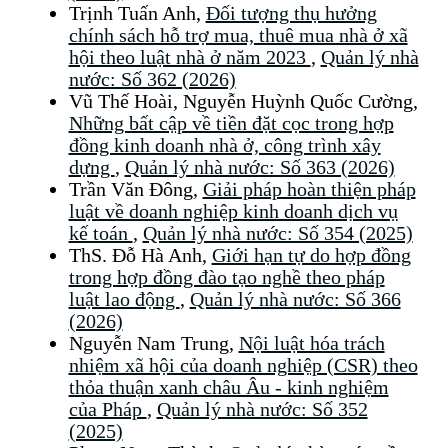
Trịnh Tuấn Anh,
Đối tượng thụ hưởng
chính sách hỗ trợ mua, thuê mua nhà ở xã
hội theo luật nhà ở năm 2023
,
Quản lý nhà
nước: Số 362 (2026)
Vũ Thế Hoài, Nguyễn Huỳnh Quốc Cường,
Những bất cập về tiền đặt cọc trong hợp
đồng kinh doanh nhà ở, công trình xây
dựng
,
Quản lý nhà nước: Số 363 (2026)
Trần Văn Đông,
Giải pháp hoàn thiện pháp
luật về doanh nghiệp kinh doanh dịch vụ
kế toán
,
Quản lý nhà nước: Số 354 (2025)
ThS. Đỗ Hà Anh,
Giới hạn tự do hợp đồng
trong hợp đồng đào tạo nghề theo pháp
luật lao động
,
Quản lý nhà nước: Số 366
(2026)
Nguyễn Nam Trung,
Nội luật hóa trách
nhiệm xã hội của doanh nghiệp (CSR) theo
thỏa thuận xanh châu Âu - kinh nghiệm
của Pháp
,
Quản lý nhà nước: Số 352
(2025)