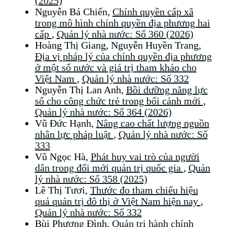
(2025)
Nguyễn Bá Chiến,
Chính quyền cấp xã
trong mô hình chính quyền địa phương hai
cấp
,
Quản lý nhà nước: Số 360 (2026)
Hoàng Thị Giang, Nguyễn Huyền Trang,
Địa vị pháp lý của chính quyền địa phương
ở một số nước và giá trị tham khảo cho
Việt Nam
,
Quản lý nhà nước: Số 332
Nguyễn Thị Lan Anh,
Bồi dưỡng năng lực
số cho công chức trẻ trong bối cảnh mới
,
Quản lý nhà nước: Số 364 (2026)
Vũ Đức Hạnh,
Nâng cao chất lượng nguồn
nhân lực pháp luật
,
Quản lý nhà nước: Số
333
Vũ Ngọc Hà,
Phát huy vai trò của người
dân trong đổi mới quản trị quốc gia
,
Quản
lý nhà nước: Số 358 (2025)
Lê Thị Tươi,
Thước đo tham chiếu hiệu
quả quản trị đô thị ở Việt Nam hiện nay
,
Quản lý nhà nước: Số 332
Bùi Phương Đình,
Quản trị hành chính