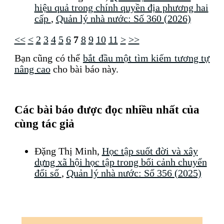
hiệu quả trong chính quyền địa phương hai
cấp
,
Quản lý nhà nước: Số 360 (2026)
<<
<
2
3
4
5
6
7
8
9
10
11
>
>>
Bạn cũng có thể
bắt đầu một tìm kiếm tương tự
nâng cao
cho bài báo này.
Các bài báo được đọc nhiều nhất của
cùng tác giả
Đặng Thị Minh,
Học tập suốt đời và xây
dựng xã hội học tập trong bối cảnh chuyển
đổi số
,
Quản lý nhà nước: Số 356 (2025)