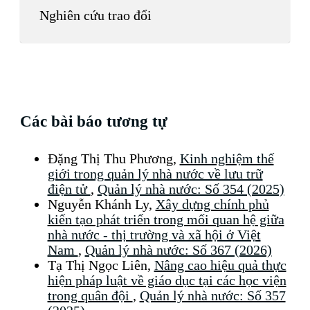
Nghiên cứu trao đổi
Các bài báo tương tự
Đặng Thị Thu Phương,
Kinh nghiệm thế
giới trong quản lý nhà nước về lưu trữ
điện tử
,
Quản lý nhà nước: Số 354 (2025)
Nguyễn Khánh Ly,
Xây dựng chính phủ
kiến tạo phát triển trong mối quan hệ giữa
nhà nước - thị trường và xã hội ở Việt
Nam
,
Quản lý nhà nước: Số 367 (2026)
Tạ Thị Ngọc Liên,
Nâng cao hiệu quả thực
hiện pháp luật về giáo dục tại các học viện
trong quân đội
,
Quản lý nhà nước: Số 357