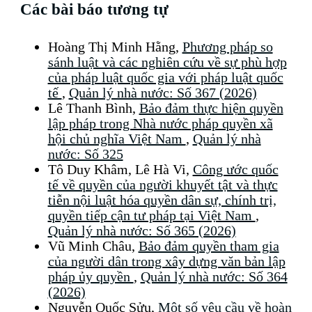
Các bài báo tương tự
Hoàng Thị Minh Hằng,
Phương pháp so
sánh luật và các nghiên cứu về sự phù hợp
của pháp luật quốc gia với pháp luật quốc
tế
,
Quản lý nhà nước: Số 367 (2026)
Lê Thanh Bình,
Bảo đảm thực hiện quyền
lập pháp trong Nhà nước pháp quyền xã
hội chủ nghĩa Việt Nam
,
Quản lý nhà
nước: Số 325
Tô Duy Khâm, Lê Hà Vi,
Công ước quốc
tế về quyền của người khuyết tật và thực
tiễn nội luật hóa quyền dân sự, chính trị,
quyền tiếp cận tư pháp tại Việt Nam
,
Quản lý nhà nước: Số 365 (2026)
Vũ Minh Châu,
Bảo đảm quyền tham gia
của người dân trong xây dựng văn bản lập
pháp ủy quyền
,
Quản lý nhà nước: Số 364
(2026)
Nguyễn Quốc Sửu,
Một số yêu cầu về hoàn