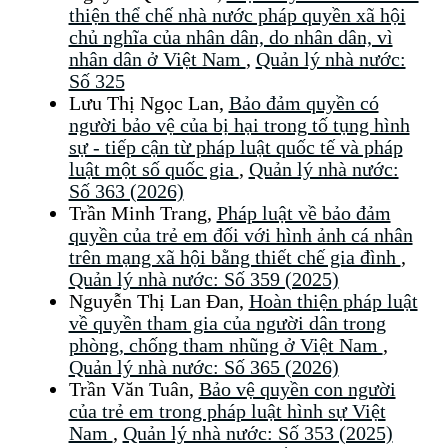
thiện thể chế nhà nước pháp quyền xã hội
chủ nghĩa của nhân dân, do nhân dân, vì
nhân dân ở Việt Nam
,
Quản lý nhà nước:
Số 325
Lưu Thị Ngọc Lan,
Bảo đảm quyền có
người bảo vệ của bị hại trong tố tụng hình
sự - tiếp cận từ pháp luật quốc tế và pháp
luật một số quốc gia
,
Quản lý nhà nước:
Số 363 (2026)
Trần Minh Trang,
Pháp luật về bảo đảm
quyền của trẻ em đối với hình ảnh cá nhân
trên mạng xã hội bằng thiết chế gia đình
,
Quản lý nhà nước: Số 359 (2025)
Nguyễn Thị Lan Đan,
Hoàn thiện pháp luật
về quyền tham gia của người dân trong
phòng, chống tham nhũng ở Việt Nam
,
Quản lý nhà nước: Số 365 (2026)
Trần Văn Tuân,
Bảo vệ quyền con người
của trẻ em trong pháp luật hình sự Việt
Nam
,
Quản lý nhà nước: Số 353 (2025)