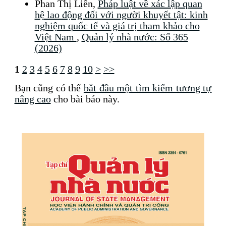
Phan Thị Liên,
Pháp luật về xác lập quan
hệ lao động đối với người khuyết tật: kinh
nghiệm quốc tế và giá trị tham khảo cho
Việt Nam
,
Quản lý nhà nước: Số 365
(2026)
1
2
3
4
5
6
7
8
9
10
>
>>
Bạn cũng có thể
bắt đầu một tìm kiếm tương tự
nâng cao
cho bài báo này.