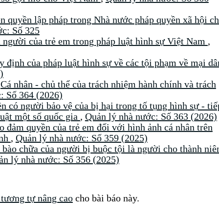
n quyền lập pháp trong Nhà nước pháp quyền xã hội c
ớc: Số 325
 người của trẻ em trong pháp luật hình sự Việt Nam
,
y định của pháp luật hình sự về các tội phạm về mại d
)
,
Cá nhân - chủ thể của trách nhiệm hành chính và trách
: Số 364 (2026)
 có người bảo vệ của bị hại trong tố tụng hình sự - tiế
luật một số quốc gia
,
Quản lý nhà nước: Số 363 (2026)
ảo đảm quyền của trẻ em đối với hình ảnh cá nhân trên
ình
,
Quản lý nhà nước: Số 359 (2025)
bào chữa của người bị buộc tội là người cho thành niê
n lý nhà nước: Số 356 (2025)
 tương tự nâng cao
cho bài báo này.