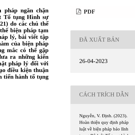
̂n pháp ngăn chặn
PDF
t Tố tụng Hình sự
21) do các chủ thể
thế biện pháp tạm
́p lý, bài viết tập
ĐÃ XUẤT BẢN
 hàm của biện pháp
́ng mắc có thể gặp
đưa ra những kiến
26-04-2023
̆t pháp lý đối với
ạo điều kiện thuận
n tiến hành tố tụng
CÁCH TRÍCH DẪN
Nguyễn, V. Định. (2023).
Hoàn thiện quy định pháp
luật về biện pháp bảo lĩnh