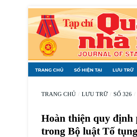
TRANG CHỦ
SỐ HIỆN TẠI
LƯU TRỮ
TRANG CHỦ
/
LƯU TRỮ
/
SỐ 326
/
Hoàn thiện quy định 
trong Bộ luật Tố tụn