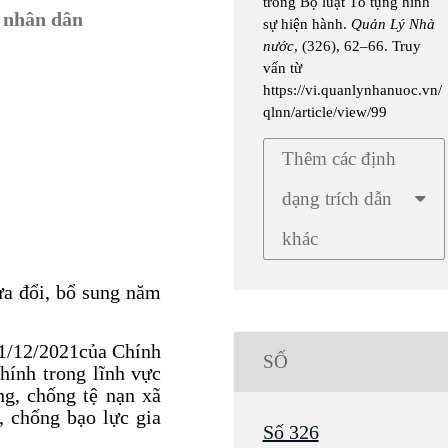
trong Bộ luật Tố tụng hình
 nhân dân
sự hiện hành.
Quản Lý Nhà
nước
, (326), 62–66. Truy
vấn từ
https://vi.quanlynhanuoc.vn/
qlnn/article/view/99
Thêm các định
dạng trích dẫn
khác
ửa đổi, bổ sung năm
1/12/2021của Chính
SỐ
hính trong lĩnh vực
òng, chống tệ nạn xã
, chống bạo lực gia
Số 326