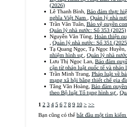
(2026)
Lê Thanh Bình,
Bảo đảm thực hiệ
nghĩa Việt Nam
,
Quản lý nhà nư
Trần Văn Tuân,
Bảo vệ quyền con
Quản lý nhà nước: Số 353 (2025)
Nguyễn Văn Tùng,
Hoàn thiện qu
,
Quản lý nhà nước: Số 351 (2025
Tạ Quang Ngọc, Tạ Ngọc Huyền
nhiệm hình sự
,
Quản lý nhà nước
Lưu Thị Ngọc Lan,
Bảo đảm quyền
cận từ pháp luật quốc tế và pháp 
Trần Minh Trang,
Pháp luật về b
mạng xã hội bằng thiết chế gia đ
Tăng Văn Hoàng,
Bảo đảm quyền 
theo Bộ luật Tổ tụng hình sự
,
Quả
1
2
3
4
5
6
7
8
9
10
>
>>
Bạn cũng có thể
bắt đầu một tìm kiếm