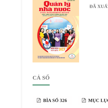
ĐÃ XUẤ
CẢ SỐ
BÌA SỐ 326
MỤC LỤC