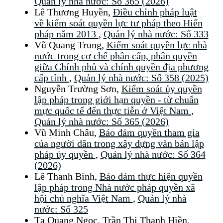
Quản lý nhà nước: Số 365 (2026)
Lê Thương Huyền,
Điều chỉnh pháp luật
về kiểm soát quyền lực tư pháp theo Hiến
pháp năm 2013
,
Quản lý nhà nước: Số 333
Vũ Quang Trung,
Kiểm soát quyền lực nhà
nước trong cơ chế phân cấp, phân quyền
giữa Chính phủ và chính quyền địa phương
cấp tỉnh
,
Quản lý nhà nước: Số 358 (2025)
Nguyễn Trường Sơn,
Kiểm soát ủy quyền
lập pháp trong giới hạn quyền - từ chuẩn
mực quốc tế đến thực tiễn ở Việt Nam
,
Quản lý nhà nước: Số 365 (2026)
Vũ Minh Châu,
Bảo đảm quyền tham gia
của người dân trong xây dựng văn bản lập
pháp ủy quyền
,
Quản lý nhà nước: Số 364
(2026)
Lê Thanh Bình,
Bảo đảm thực hiện quyền
lập pháp trong Nhà nước pháp quyền xã
hội chủ nghĩa Việt Nam
,
Quản lý nhà
nước: Số 325
Tạ Quang Ngọc, Trần Thị Thanh Hiền,