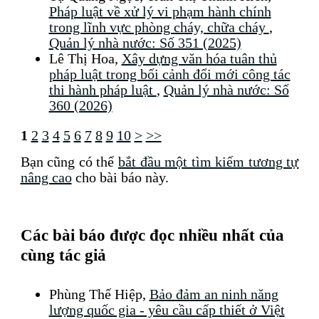
Pháp luật về xử lý vi phạm hành chính
trong lĩnh vực phòng cháy, chữa cháy
,
Quản lý nhà nước: Số 351 (2025)
Lê Thị Hoa,
Xây dựng văn hóa tuân thủ
pháp luật trong bối cảnh đổi mới công tác
thi hành pháp luật
,
Quản lý nhà nước: Số
360 (2026)
1
2
3
4
5
6
7
8
9
10
>
>>
Bạn cũng có thể
bắt đầu một tìm kiếm tương tự
nâng cao
cho bài báo này.
Các bài báo được đọc nhiều nhất của
cùng tác giả
Phùng Thế Hiệp,
Bảo đảm an ninh năng
lượng quốc gia - yêu cầu cấp thiết ở Việt