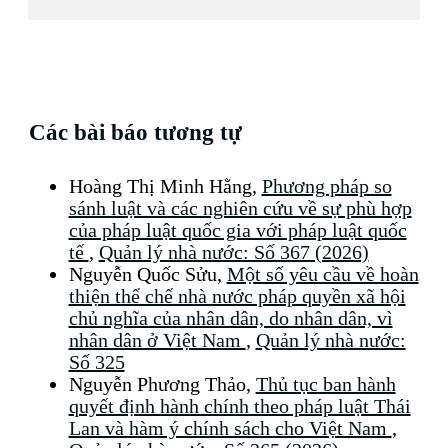
Các bài báo tương tự
Hoàng Thị Minh Hằng,
Phương pháp so
sánh luật và các nghiên cứu về sự phù hợp
của pháp luật quốc gia với pháp luật quốc
tế
,
Quản lý nhà nước: Số 367 (2026)
Nguyễn Quốc Sửu,
Một số yêu cầu về hoàn
thiện thể chế nhà nước pháp quyền xã hội
chủ nghĩa của nhân dân, do nhân dân, vì
nhân dân ở Việt Nam
,
Quản lý nhà nước:
Số 325
Nguyễn Phương Thảo,
Thủ tục ban hành
quyết định hành chính theo pháp luật Thái
Lan và hàm ý chính sách cho Việt Nam
,