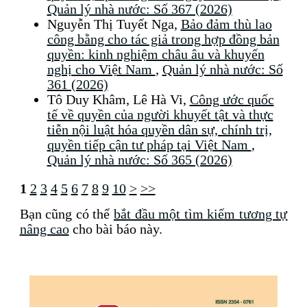
Quản lý nhà nước: Số 367 (2026)
Nguyễn Thị Tuyết Nga,
Bảo đảm thù lao
công bằng cho tác giả trong hợp đồng bản
quyền: kinh nghiệm châu âu và khuyến
nghị cho Việt Nam
,
Quản lý nhà nước: Số
361 (2026)
Tô Duy Khâm, Lê Hà Vi,
Công ước quốc
tế về quyền của người khuyết tật và thực
tiễn nội luật hóa quyền dân sự, chính trị,
quyền tiếp cận tư pháp tại Việt Nam
,
Quản lý nhà nước: Số 365 (2026)
1
2
3
4
5
6
7
8
9
10
>
>>
Bạn cũng có thể
bắt đầu một tìm kiếm tương tự
nâng cao
cho bài báo này.