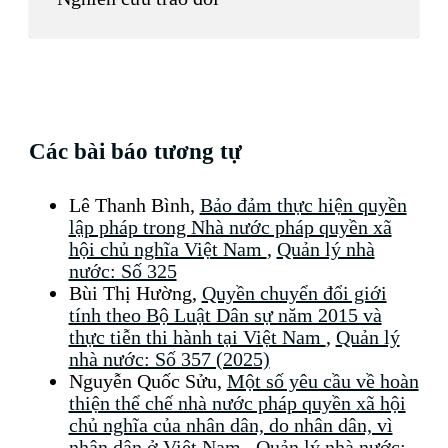
Các bài báo tương tự
Lê Thanh Bình,
Bảo đảm thực hiện quyền
lập pháp trong Nhà nước pháp quyền xã
hội chủ nghĩa Việt Nam
,
Quản lý nhà
nước: Số 325
Bùi Thị Hường,
Quyền chuyển đổi giới
tính theo Bộ Luật Dân sự năm 2015 và
thực tiễn thi hành tại Việt Nam
,
Quản lý
nhà nước: Số 357 (2025)
Nguyễn Quốc Sửu,
Một số yêu cầu về hoàn
thiện thể chế nhà nước pháp quyền xã hội
chủ nghĩa của nhân dân, do nhân dân, vì
nhân dân ở Việt Nam
,
Quản lý nhà nước: