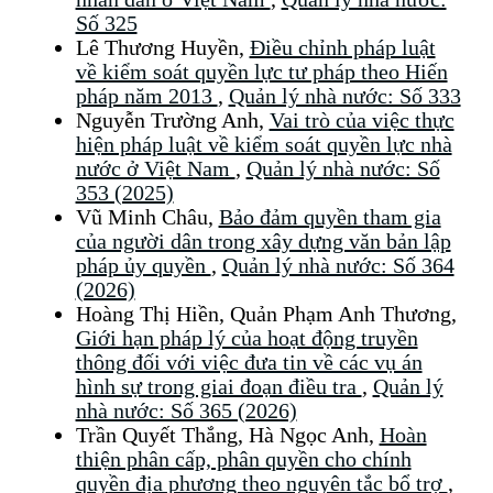
Số 325
Lê Thương Huyền,
Điều chỉnh pháp luật
về kiểm soát quyền lực tư pháp theo Hiến
pháp năm 2013
,
Quản lý nhà nước: Số 333
Nguyễn Trường Anh,
Vai trò của việc thực
hiện pháp luật về kiểm soát quyền lực nhà
nước ở Việt Nam
,
Quản lý nhà nước: Số
353 (2025)
Vũ Minh Châu,
Bảo đảm quyền tham gia
của người dân trong xây dựng văn bản lập
pháp ủy quyền
,
Quản lý nhà nước: Số 364
(2026)
Hoàng Thị Hiền, Quản Phạm Anh Thương,
Giới hạn pháp lý của hoạt động truyền
thông đối với việc đưa tin về các vụ án
hình sự trong giai đoạn điều tra
,
Quản lý
nhà nước: Số 365 (2026)
Trần Quyết Thắng, Hà Ngọc Anh,
Hoàn
thiện phân cấp, phân quyền cho chính
quyền địa phương theo nguyên tắc bổ trợ
,